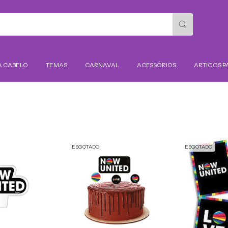
A CABELO
TEMAS
CARNAVAL
ACESSÓRIOS
ARTIGOS P
ESGOTADO
ESGOTADO