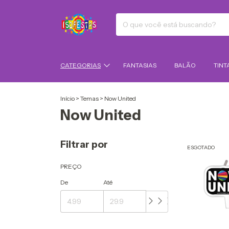
CATEGORIAS
FANTASIAS
BALÃO
TINT
Início
>
Temas
>
Now United
Now United
Filtrar por
ESGOTADO
PREÇO
De
Até