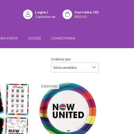
Login
/
Carrinho
(
0
)
Cadastre-se
R$0,00
ARA FESTA
DOCES
CONFEITARIA
Ordenar por
ESGOTADO