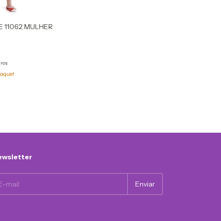
E 11062 MULHER
uros
oque!
wsletter