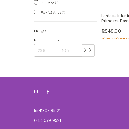
P - 1 Ano (1)
Pp - 1/2 Anos (1)
Fantasia Infant
Primeiros Pas
R$49,00
PREÇO
Só restam
2
em es
De
Até
554130799521
(41) 3079-9521