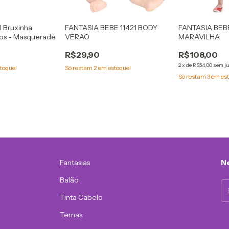
il Bruxinha
FANTASIA BEBE 11421 BODY
FANTASIA BEB
sos - Masquerade
VERAO
MARAVILHA
R$29,90
R$108,00
2
x
de
R$54,00
sem j
toque!
Só restam
2
em estoque!
Só restam
3
em est
Fantasias
Ne
Balão
Tinta Cabelo
Temas