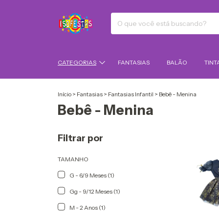
CATEGORIAS
FANTASIAS
BALÃO
TINT
Início
>
Fantasias
>
Fantasias Infantil
>
Bebê - Menina
Bebê - Menina
Filtrar por
TAMANHO
G - 6/9 Meses (1)
Gg - 9/12 Meses (1)
M - 2 Anos (1)