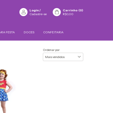
Login
/
Carrinho
(
0
)
Cadastre-se
R$0,00
ARA FESTA
DOCES
CONFEITARIA
Ordenar por