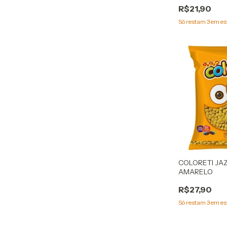
R$21,90
Só restam
3
em es
COLORETI JA
AMARELO
R$27,90
Só restam
3
em es