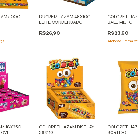
ZAM 500G
DUCREM JAZAM 48X10G
COLORETI JAZ
LEITE CONDENSADO
BALL MISTO
R$26,90
R$23,90
eça!
Atenção, última pe
M 18X25G
COLORETI JAZAM DISPLAY
COLORETI JAZ
LOVE
36X11G
SORTIDO