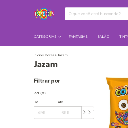
CATEGORIAS
FANTASIAS
BALÃO
TINT
Início
>
Doces
>
Jazam
Jazam
Filtrar por
PREÇO
De
Até