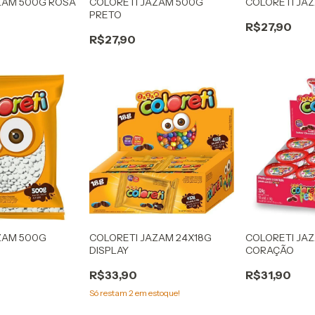
ZAM 500G ROSA
COLORETI JAZAM 500G
COLORETI JA
PRETO
R$27,90
R$27,90
ZAM 500G
COLORETI JAZAM 24X18G
COLORETI JAZ
DISPLAY
CORAÇÃO
R$33,90
R$31,90
Só restam
2
em estoque!