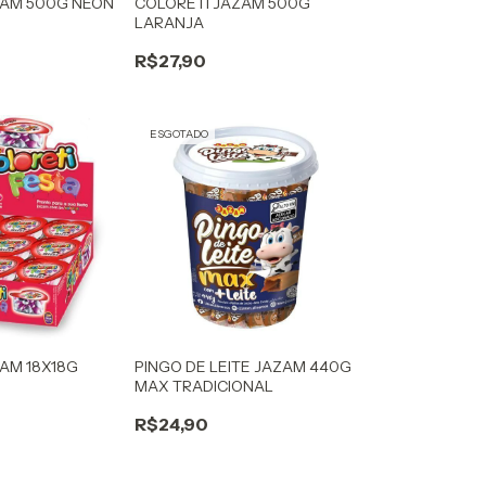
ZAM 500G NEON
COLORETI JAZAM 500G
LARANJA
R$27,90
ESGOTADO
AM 18X18G
PINGO DE LEITE JAZAM 440G
MAX TRADICIONAL
R$24,90