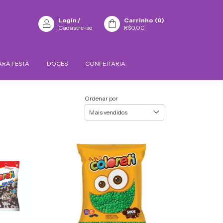
Login
/
Carrinho
(
0
)
Cadastre-se
R$0,00
ARA FESTA
DOCES
CONFEITARIA
Ordenar por