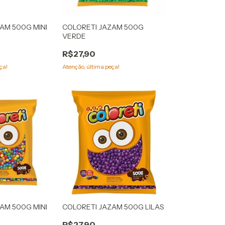
AM 500G MINI
COLORETI JAZAM 500G
VERDE
R$27,90
ça!
Atenção, última peça!
AM 500G MINI
COLORETI JAZAM 500G LILAS
R$27,90