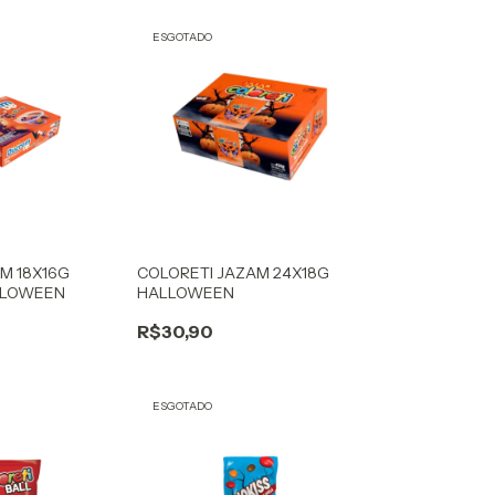
ESGOTADO
M 18X16G
COLORETI JAZAM 24X18G
LLOWEEN
HALLOWEEN
R$30,90
ESGOTADO