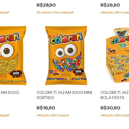
R$28,90
R$26,90
toque!
Só restam
2
em estoque!
Atenção, última pe
ZAM 500G
COLORETI JAZAM 300G MINI
COLORETI JAZ
SORTIDO
BOLA FESTA
R$16,90
R$30,90
toque!
Atenção, última peça!
Atenção, última pe