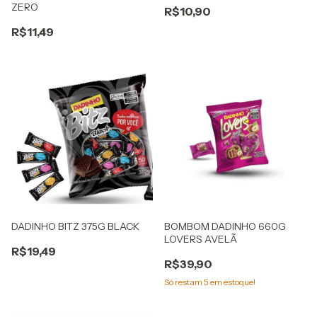
ZERO
R$10,90
R$11,49
DADINHO BITZ 375G BLACK
BOMBOM DADINHO 660G
LOVERS AVELÃ
R$19,49
R$39,90
Só restam
5
em estoque!