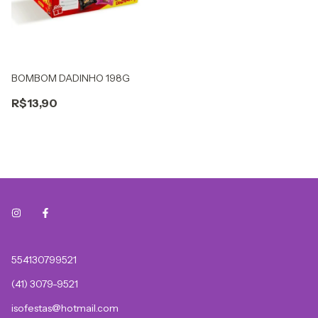
BOMBOM DADINHO 198G
R$13,90
554130799521
(41) 3079-9521
isofestas@hotmail.com