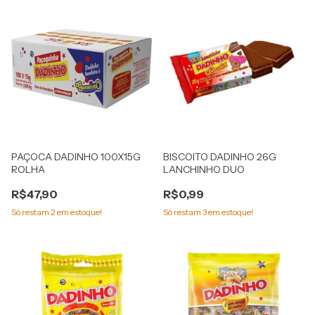
PAÇOCA DADINHO 100X15G
BISCOITO DADINHO 26G
ROLHA
LANCHINHO DUO
R$47,90
R$0,99
Só restam
2
em estoque!
Só restam
3
em estoque!