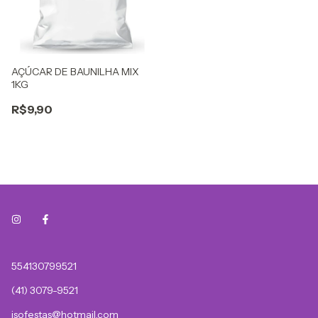
AÇÚCAR DE BAUNILHA MIX
1KG
R$9,90
554130799521
(41) 3079-9521
isofestas@hotmail.com