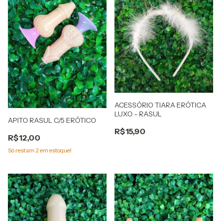
ACESSÓRIO TIARA ERÓTICA
LUXO - RASUL
APITO RASUL C/5 ERÓTICO
R$15,90
R$12,00
Só restam
2
em estoque!