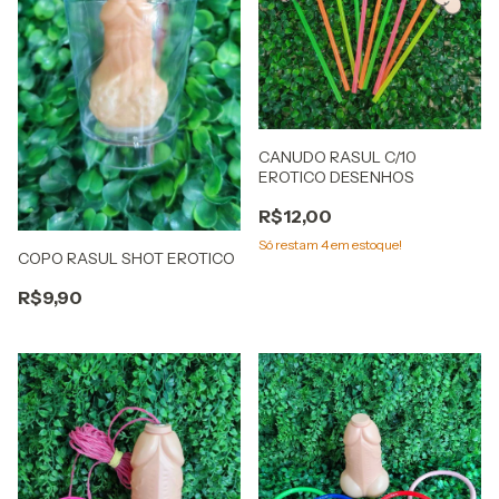
CANUDO RASUL C/10
EROTICO DESENHOS
R$12,00
Só restam
4
em estoque!
COPO RASUL SHOT EROTICO
R$9,90