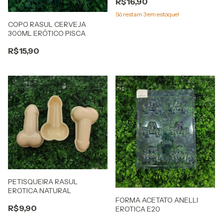
R$16,90
Só restam
3
em estoque!
COPO RASUL CERVEJA
300ML ERÓTICO PISCA
R$15,90
PETISQUEIRA RASUL
EROTICA NATURAL
FORMA ACETATO ANELLI
R$9,90
EROTICA E20