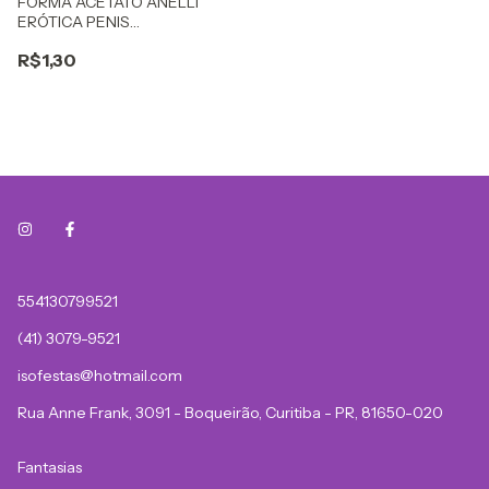
FORMA ACETATO ANELLI
ERÓTICA PENIS
FRENTE/VERSO
R$1,30
554130799521
(41) 3079-9521
isofestas@hotmail.com
Rua Anne Frank, 3091 - Boqueirão, Curitiba - PR, 81650-020
Fantasias