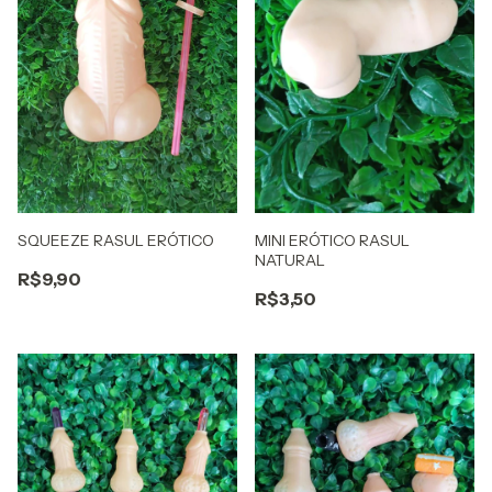
SQUEEZE RASUL ERÓTICO
MINI ERÓTICO RASUL
NATURAL
R$9,90
R$3,50