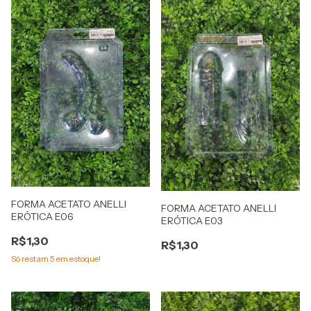
FORMA ACETATO ANELLI
FORMA ACETATO ANELLI
ERÓTICA E06
ERÓTICA E03
R$1,30
R$1,30
Só restam
5
em estoque!