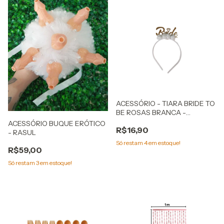
ACESSÓRIO - TIARA BRIDE TO
BE ROSAS BRANCA -
VIVARTE
ACESSÓRIO BUQUE ERÓTICO
R$16,90
- RASUL
Só restam
4
em estoque!
R$59,00
Só restam
3
em estoque!