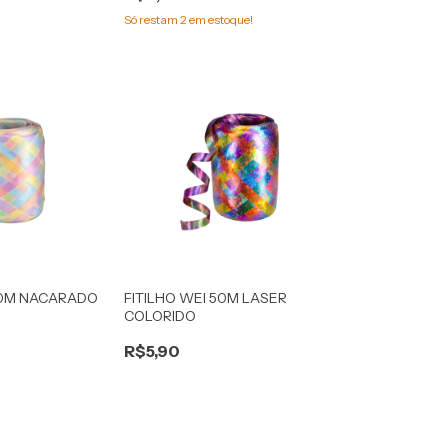
Só restam
2
em estoque!
50M NACARADO
FITILHO WEI 50M LASER
COLORIDO
R$5,90