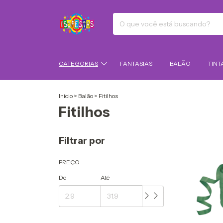
CATEGORIAS
FANTASIAS
BALÃO
TINT
Início
>
Balão
>
Fitilhos
Fitilhos
Filtrar por
PREÇO
De
Até