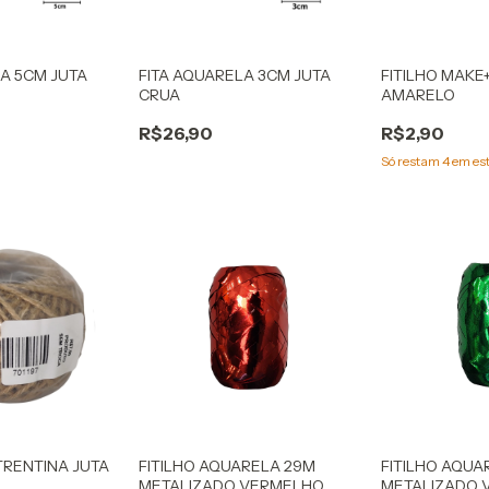
LA 5CM JUTA
FITA AQUARELA 3CM JUTA
FITILHO MAKE
CRUA
AMARELO
R$26,90
R$2,90
Só restam
4
em es
RENTINA JUTA
FITILHO AQUARELA 29M
FITILHO AQUA
METALIZADO VERMELHO
METALIZADO 