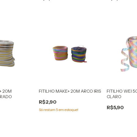
+ 20M
FITILHO MAKE+ 20M ARCO IRIS
FITILHO WEI 
URADO
CLARO
R$2,90
R$5,90
Só restam
5
em estoque!