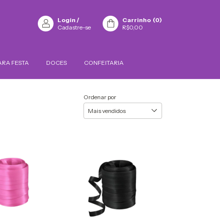
Login
/
Carrinho
(
0
)
Cadastre-se
R$0,00
ARA FESTA
DOCES
CONFEITARIA
Ordenar por