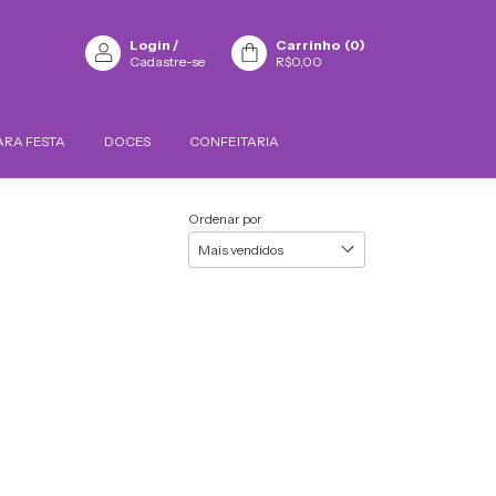
Login
/
Carrinho
(
0
)
Cadastre-se
R$0,00
ARA FESTA
DOCES
CONFEITARIA
Ordenar por