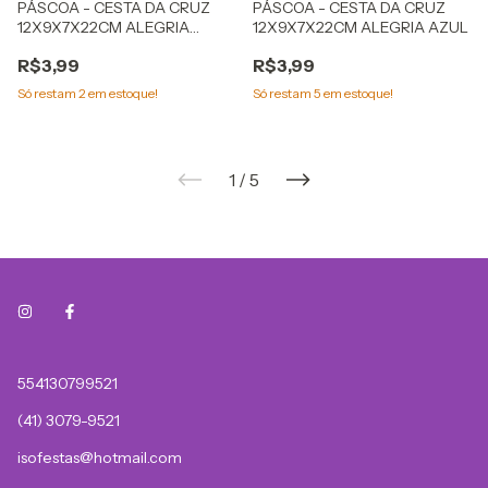
PÁSCOA - CESTA DA CRUZ
PÁSCOA - CESTA DA CRUZ
12X9X7X22CM ALEGRIA
12X9X7X22CM ALEGRIA AZUL
LARANJA
R$3,99
R$3,99
Só restam
2
em estoque!
Só restam
5
em estoque!
1
/
5
554130799521
(41) 3079-9521
isofestas@hotmail.com