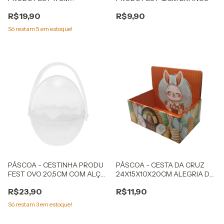
BRANCO/CRISTAL
R$19,90
R$9,90
Só restam
5
em estoque!
PÁSCOA - CESTINHA PRODU
PÁSCOA - CESTA DA CRUZ
FEST OVO 20,5CM COM ALÇA
24X15X10X20CM ALEGRIA DE
CRISTAL
PÁSCOA
R$23,90
R$11,90
Só restam
3
em estoque!