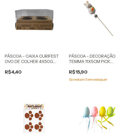
PÁSCOA - CAIXA CURIFEST
PÁSCOA - DECORAÇÃO
OVO DE COLHER 4X50G
TEMMA 11X5CM PICK
MENSAGENS
COELHO
R$4,40
R$15,90
Só restam
5
em estoque!