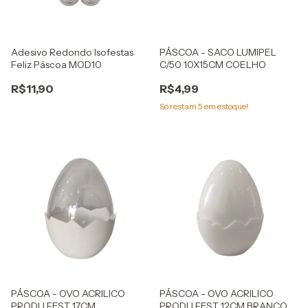
Adesivo Redondo Isofestas
PÁSCOA - SACO LUMIPEL
Feliz Páscoa MOD10
C/50 10X15CM COELHO
R$11,90
R$4,99
Só restam
5
em estoque!
PÁSCOA - OVO ACRILICO
PÁSCOA - OVO ACRILICO
PRODU FEST 17CM
PRODU FEST 12CM BRANCO