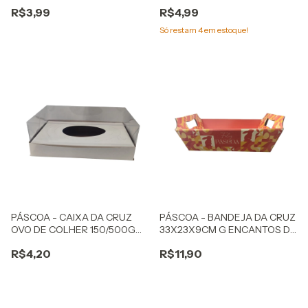
KRAFT MONTADA
COELHINHA
R$3,99
R$4,99
Só restam
4
em estoque!
PÁSCOA - CAIXA DA CRUZ
PÁSCOA - BANDEJA DA CRUZ
OVO DE COLHER 150/500G
33X23X9CM G ENCANTOS DE
BRANCO MONTADA
PASCOA
R$4,20
R$11,90