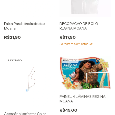
Faixa Parabéns Isofestas
DECORACAO DE BOLO
Moana
REGINA MOANA
R$21,90
R$17,90
Só restam
5
em estoque!
ESGOTADO
ESGOTADO
PAINEL 4 LÂMINAS REGINA
MOANA
R$49,00
Acessório Isofestas Colar