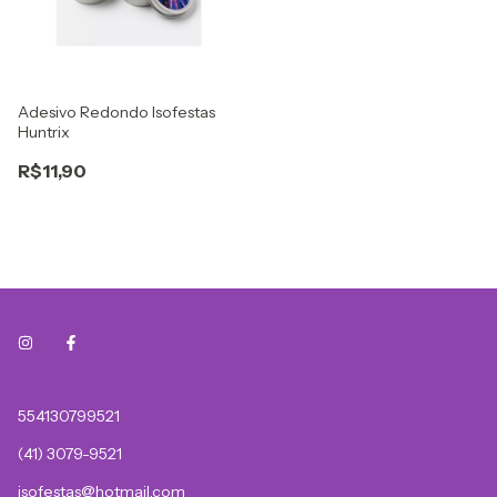
Adesivo Redondo Isofestas
Huntrix
R$11,90
554130799521
(41) 3079-9521
isofestas@hotmail.com