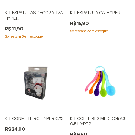
KIT ESPATULAS DECORATIVA
KIT ESPATULA C/2 HYPER
HYPER
R$15,90
R$11,90
Só restam
2
em estoque!
Só restam
5
em estoque!
KIT CONFEITEIRO HYPER C/13
KIT COLHERES MEDIDORAS
C/5 HYPER
R$24,90
R$9,90