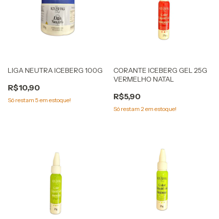
LIGA NEUTRA ICEBERG 100G
CORANTE ICEBERG GEL 25G
VERMELHO NATAL
R$10,90
R$5,90
Só restam
5
em estoque!
Só restam
2
em estoque!