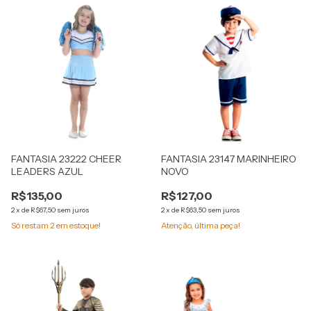
FANTASIA 23222 CHEER
FANTASIA 23147 MARINHEIRO
LEADERS AZUL
NOVO
R$135,00
R$127,00
2
x
de
R$67,50
sem juros
2
x
de
R$63,50
sem juros
Só restam
2
em estoque!
Atenção, última peça!