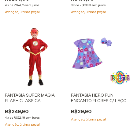
4
x
de
R$74,75
sem juros
3
x
de
R$63,30
sem juros
Atenção, última peça!
Atenção, última peça!
FANTASIA SUPER MAGIA
FANTASIA HERO FUN
FLASH CLASSICA
ENCANTO FLORES C/ LAÇO
R$249,90
R$29,90
4
x
de
R$62,48
sem juros
Atenção, última peça!
Atenção, última peça!