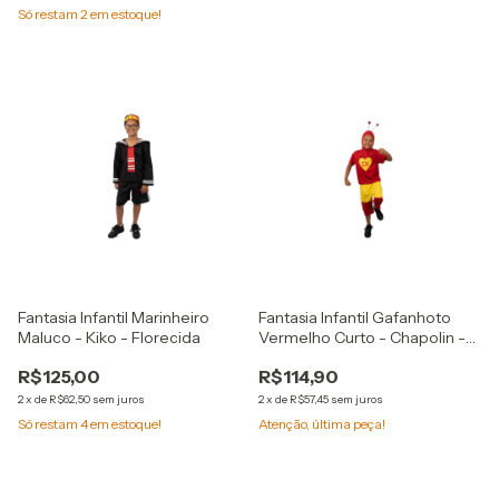
Só restam
2
em estoque!
Fantasia Infantil Marinheiro
Fantasia Infantil Gafanhoto
Maluco - Kiko - Florecida
Vermelho Curto - Chapolin -
Florecida
R$125,00
R$114,90
2
x
de
R$62,50
sem juros
2
x
de
R$57,45
sem juros
Só restam
4
em estoque!
Atenção, última peça!