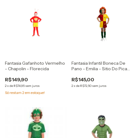
Fantasia Gafanhoto Vermelho
Fantasia Infantil Boneca De
- Chapolin - Florecida
Pano - Emilia - Sitio Do Pica
Pau Amarelo - Florecida
R$149,90
R$145,00
2
x
de
R$74,95
sem juros
2
x
de
R$72,50
sem juros
Só restam
2
em estoque!