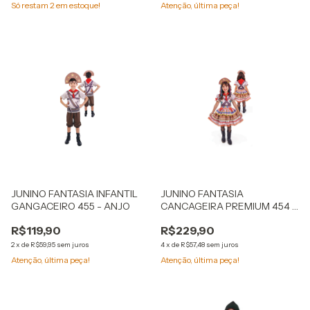
Só restam
2
em estoque!
Atenção, última peça!
JUNINO FANTASIA INFANTIL
JUNINO FANTASIA
GANGACEIRO 455 - ANJO
CANCAGEIRA PREMIUM 454 -
ANJO - ATENÇÃO NA
R$119,90
R$229,90
DESCRIÇÃO DO PRODUTO!
2
x
de
R$59,95
sem juros
4
x
de
R$57,48
sem juros
Atenção, última peça!
Atenção, última peça!