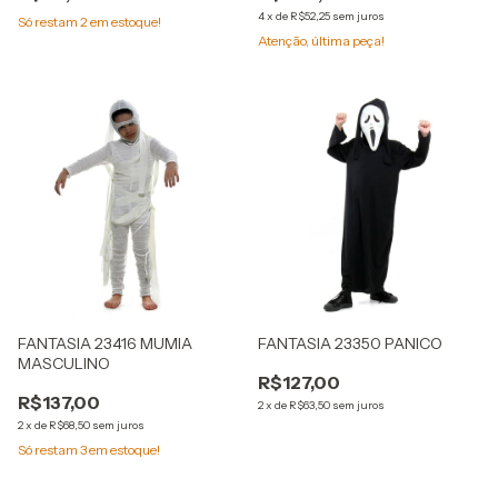
4
x
de
R$52,25
sem juros
Só restam
2
em estoque!
Atenção, última peça!
FANTASIA 23416 MUMIA
FANTASIA 23350 PANICO
MASCULINO
R$127,00
R$137,00
2
x
de
R$63,50
sem juros
2
x
de
R$68,50
sem juros
Só restam
3
em estoque!