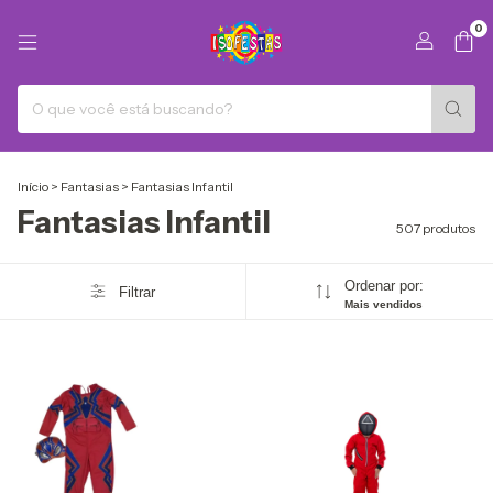
0
Início
>
Fantasias
>
Fantasias Infantil
Fantasias Infantil
507 produtos
Ordenar por:
Filtrar
Mais vendidos