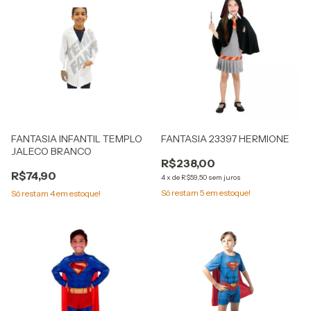
FANTASIA INFANTIL TEMPLO
FANTASIA 23397 HERMIONE
JALECO BRANCO
R$238,00
R$74,90
4
x
de
R$59,50
sem juros
Só restam
5
em estoque!
Só restam
4
em estoque!