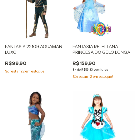
FANTASIA 22109 AQUAMAN
FANTASIA REI ELI ANA
LUXO
PRINCESA DO GELO LONGA
R$99,90
R$159,90
3
x
de
R$53,30
sem juros
Só restam
2
em estoque!
Só restam
2
em estoque!