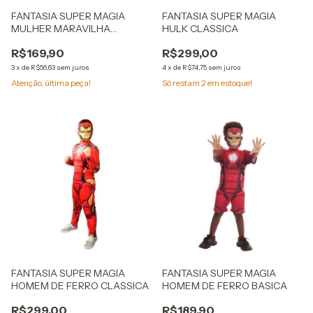
FANTASIA SUPER MAGIA
FANTASIA SUPER MAGIA
MULHER MARAVILHA
HULK CLASSICA
CLASSICA
R$169,90
R$299,00
3
x
de
R$56,63
sem juros
4
x
de
R$74,75
sem juros
Atenção, última peça!
Só restam
2
em estoque!
FANTASIA SUPER MAGIA
FANTASIA SUPER MAGIA
HOMEM DE FERRO CLASSICA
HOMEM DE FERRO BASICA
R$299,00
R$189,90