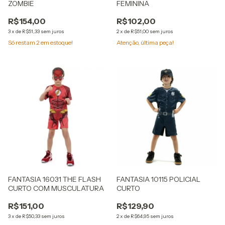
ZOMBIE
FEMININA
R$154,00
R$102,00
3
x
de
R$51,33
sem juros
2
x
de
R$51,00
sem juros
Só restam
2
em estoque!
Atenção, última peça!
FANTASIA 16031 THE FLASH
FANTASIA 10115 POLICIAL
CURTO COM MUSCULATURA
CURTO
R$151,00
R$129,90
3
x
de
R$50,33
sem juros
2
x
de
R$64,95
sem juros