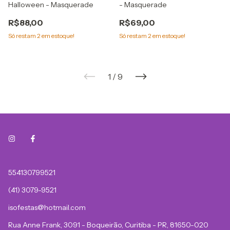
Halloween - Masquerade
- Masquerade
R$88,00
R$69,00
Só restam
2
em estoque!
Só restam
2
em estoque!
1
/
9
554130799521
(41) 3079-9521
isofestas@hotmail.com
Rua Anne Frank, 3091 - Boqueirão, Curitiba - PR, 81650-020