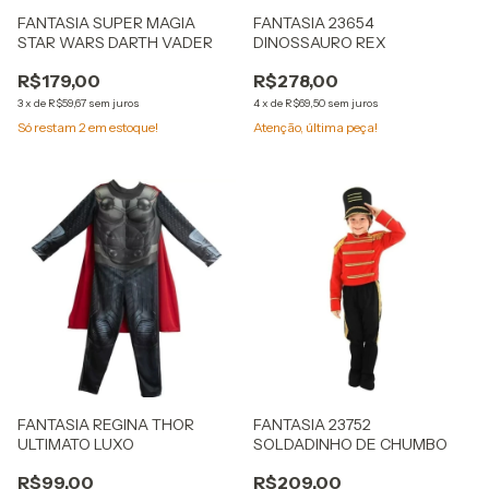
FANTASIA SUPER MAGIA
FANTASIA 23654
STAR WARS DARTH VADER
DINOSSAURO REX
R$179,00
R$278,00
3
x
de
R$59,67
sem juros
4
x
de
R$69,50
sem juros
Só restam
2
em estoque!
Atenção, última peça!
FANTASIA REGINA THOR
FANTASIA 23752
ULTIMATO LUXO
SOLDADINHO DE CHUMBO
R$99,00
R$209,00