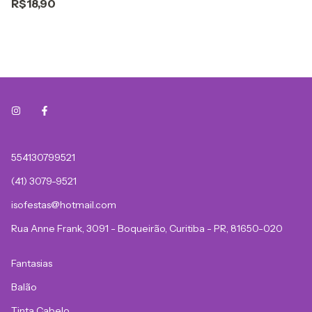
R$18,90
554130799521
(41) 3079-9521
isofestas@hotmail.com
Rua Anne Frank, 3091 - Boqueirão, Curitiba - PR, 81650-020
Fantasias
Balão
Tinta Cabelo