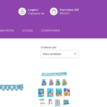
Login
/
Carrinho
(
0
)
Cadastre-se
R$0,00
ARA FESTA
DOCES
CONFEITARIA
Ordenar por