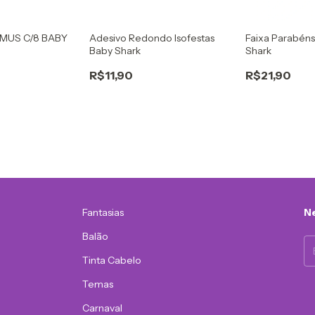
MUS C/8 BABY
Adesivo Redondo Isofestas
Faixa Parabéns
Baby Shark
Shark
R$11,90
R$21,90
Fantasias
Ne
Balão
Tinta Cabelo
Temas
Carnaval