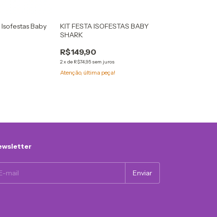
 Isofestas Baby
KIT FESTA ISOFESTAS BABY
SHARK
R$149,90
2
x
de
R$74,95
sem juros
Atenção, última peça!
wsletter