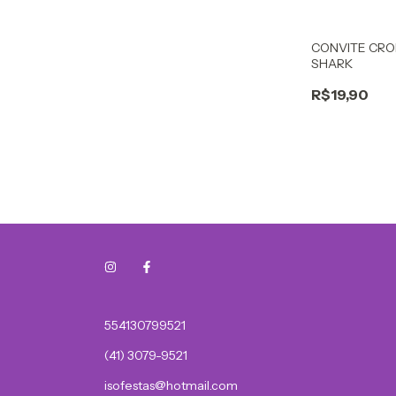
CONVITE CRO
SHARK
R$19,90
554130799521
(41) 3079-9521
isofestas@hotmail.com