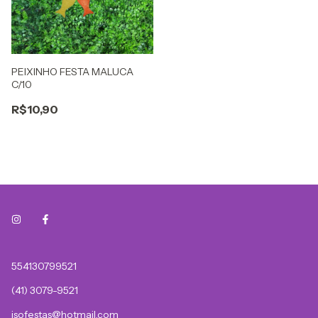
PEIXINHO FESTA MALUCA
C/10
R$10,90
554130799521
(41) 3079-9521
isofestas@hotmail.com