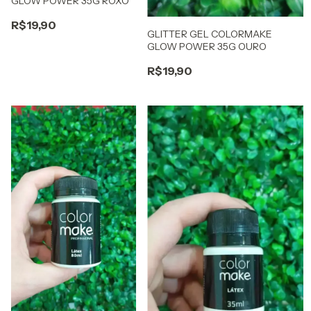
GLOW POWER 35G ROXO
R$19,90
GLITTER GEL COLORMAKE
GLOW POWER 35G OURO
R$19,90