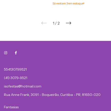
Só restam
3
em estoque!
1
/
2
554130799521
(41) 3079-9521
isofestas@hotmail.com
Rua Anne Frank, 3091 - Boqueirão, Curitiba - PR, 81650-020
Fantasias