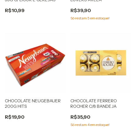
R$10,99
R$39,90
Só restam
5
em estoque!
CHOCOLATE NEUGEBAUER
CHOCOLATE FERRERO
200G HITS
ROCHER C/8 BANDEJA
R$19,90
R$35,90
Só restam
4
em estoque!