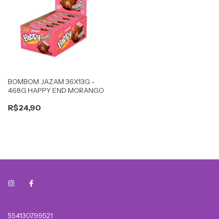
BOMBOM JAZAM 36X13G -
468G HAPPY END MORANGO
R$24,90
554130799521