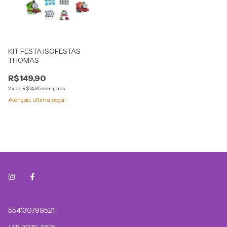
KIT FESTA ISOFESTAS
THOMAS
R$149,90
2
x
de
R$74,95
sem juros
Atenção, última peça!
554130799521