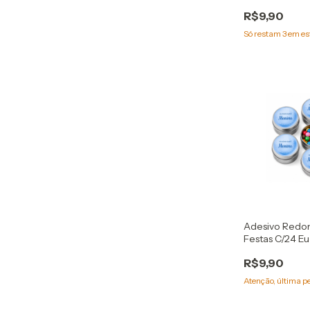
R$9,90
Só restam
3
em es
Adesivo Redo
Festas C/24 E
Menino
R$9,90
Atenção, última p