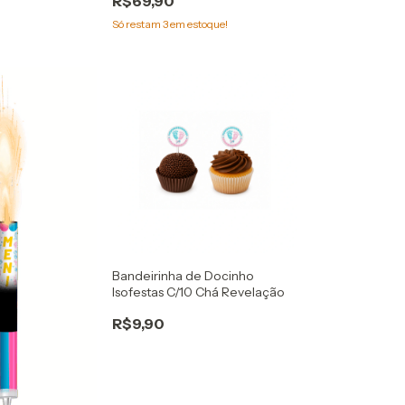
R$69,90
Só restam
3
em estoque!
Bandeirinha de Docinho
Isofestas C/10 Chá Revelação
R$9,90