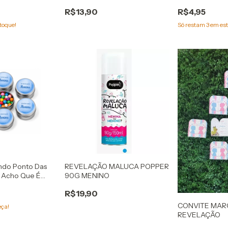
R$13,90
R$4,95
toque!
Só restam
3
em est
ndo Ponto Das
REVELAÇÃO MALUCA POPPER
u Acho Que É
90G MENINO
R$19,90
CONVITE MAR
eça!
REVELAÇÃO