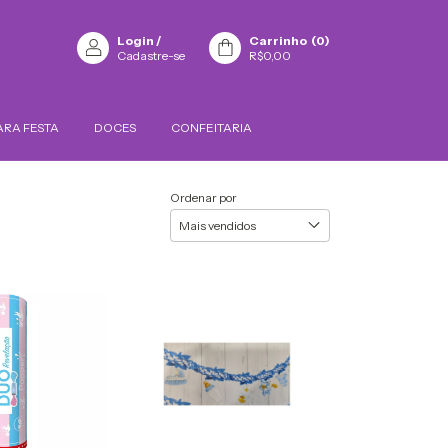
Login
/
Carrinho
(
0
)
Cadastre-se
R$0,00
ARA FESTA
DOCES
CONFEITARIA
Ordenar por