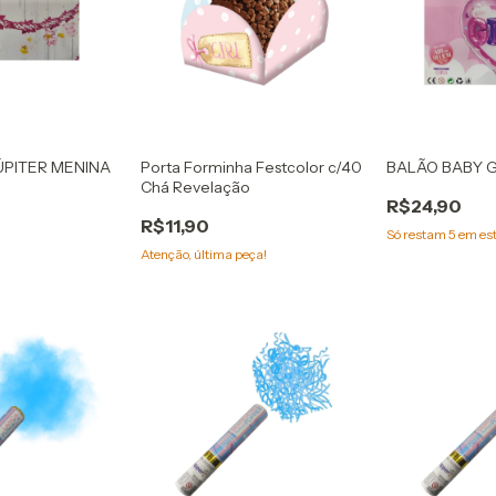
ÚPITER MENINA
Porta Forminha Festcolor c/40
BALÃO BABY G
Chá Revelação
R$24,90
R$11,90
Só restam
5
em es
Atenção, última peça!