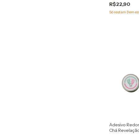
R$22,90
Só restam
3
em es
Adesivo Redon
Chá Revelaçã