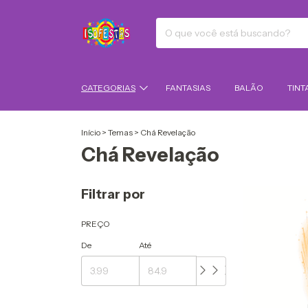
CATEGORIAS
FANTASIAS
BALÃO
TINT
Início
>
Temas
>
Chá Revelação
Chá Revelação
Filtrar por
PREÇO
De
Até