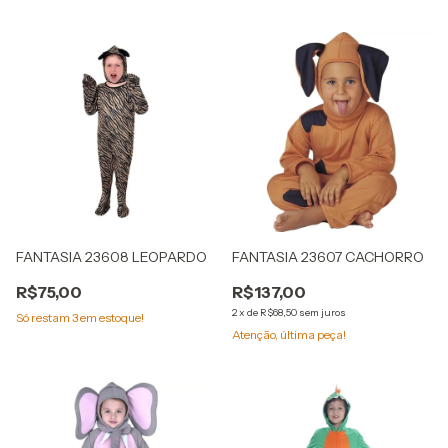
FANTASIA 23608 LEOPARDO
FANTASIA 23607 CACHORRO
R$75,00
R$137,00
2
x
de
R$68,50
sem juros
Só restam
3
em estoque!
Atenção, última peça!