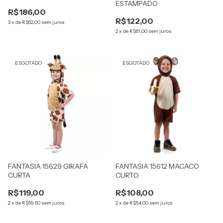
ESTAMPADO
R$186,00
R$122,00
3
x
de
R$62,00
sem juros
2
x
de
R$61,00
sem juros
ESGOTADO
ESGOTADO
FANTASIA 15629 GIRAFA
FANTASIA 15612 MACACO
CURTA
CURTO
R$119,00
R$108,00
2
x
de
R$59,50
sem juros
2
x
de
R$54,00
sem juros