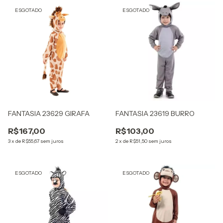
ESGOTADO
ESGOTADO
FANTASIA 23629 GIRAFA
FANTASIA 23619 BURRO
R$167,00
R$103,00
3
x
de
R$55,67
sem juros
2
x
de
R$51,50
sem juros
ESGOTADO
ESGOTADO