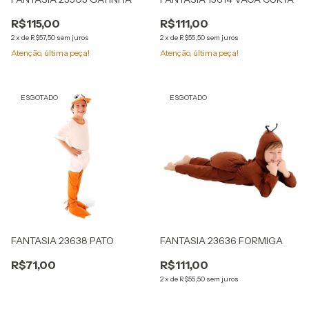
R$115,00
R$111,00
2
x
de
R$57,50
sem juros
2
x
de
R$55,50
sem juros
Atenção, última peça!
Atenção, última peça!
ESGOTADO
ESGOTADO
FANTASIA 23638 PATO
FANTASIA 23636 FORMIGA
R$71,00
R$111,00
2
x
de
R$55,50
sem juros