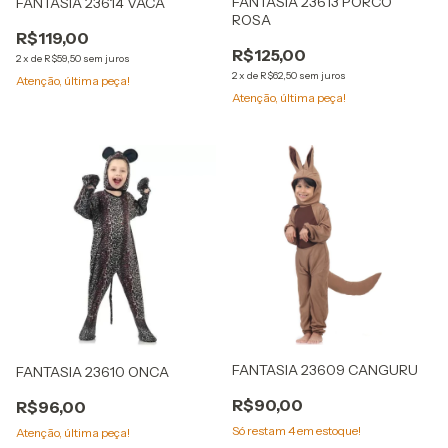
FANTASIA 23613 PORCO
FANTASIA 23614 VACA
ROSA
R$119,00
R$125,00
2
x
de
R$59,50
sem juros
2
x
de
R$62,50
sem juros
Atenção, última peça!
Atenção, última peça!
FANTASIA 23609 CANGURU
FANTASIA 23610 ONCA
R$90,00
R$96,00
Só restam
4
em estoque!
Atenção, última peça!