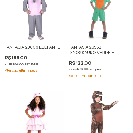
FANTASIA 23606 ELEFANTE
FANTASIA 23552
DINOSSAURO VERDE E
R$189,00
LARANJA
R$122,00
3
x
de
R$63,00
sem juros
2
x
de
R$61,00
sem juros
Atenção, última peça!
Só restam
2
em estoque!