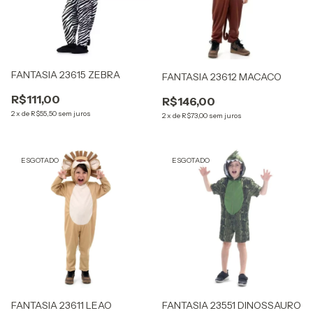
FANTASIA 23615 ZEBRA
FANTASIA 23612 MACACO
R$111,00
R$146,00
2
x
de
R$55,50
sem juros
2
x
de
R$73,00
sem juros
ESGOTADO
ESGOTADO
FANTASIA 23611 LEAO
FANTASIA 23551 DINOSSAURO