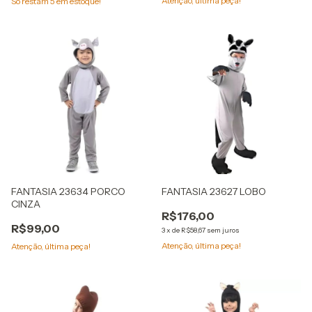
Atenção, última peça!
Só restam
5
em estoque!
FANTASIA 23634 PORCO
FANTASIA 23627 LOBO
CINZA
R$176,00
R$99,00
3
x
de
R$58,67
sem juros
Atenção, última peça!
Atenção, última peça!