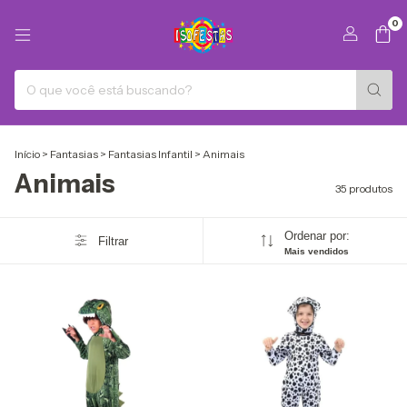
0
Início
>
Fantasias
>
Fantasias Infantil
>
Animais
Animais
35 produtos
Ordenar por:
Filtrar
Mais vendidos