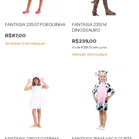
FANTASIA 23507 PORQUINHA
FANTASIA 23504
DINOSSAURO
R$87,00
R$239,00
Só restam
2
em estoque!
4
x
de
R$59,75
sem juros
Atenção, última peça!
FANTASIA 23503 GATINHA
FANTASIA 15614 VACA CURTA