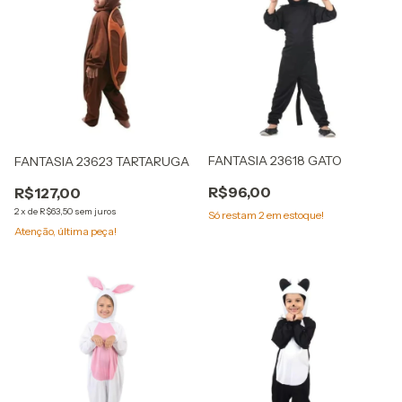
FANTASIA 23618 GATO
FANTASIA 23623 TARTARUGA
R$96,00
R$127,00
2
x
de
R$63,50
sem juros
Só restam
2
em estoque!
Atenção, última peça!