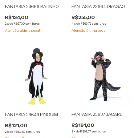
FANTASIA 23666 RATINHO
FANTASIA 23664 DRAGAO
R$134,00
R$255,00
2
x
de
R$67,00
sem juros
4
x
de
R$63,75
sem juros
Atenção, última peça!
Atenção, última peça!
FANTASIA 23637 JACARE
FANTASIA 23643 PINGUIM
R$191,00
R$121,00
3
x
de
R$63,67
sem juros
2
x
de
R$60,50
sem juros