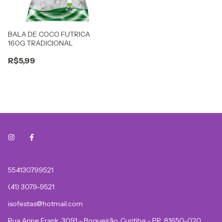
BALA DE COCO FUTRICA
160G TRADICIONAL
R$5,99
554130799521
(41) 3079-9521
isofestas@hotmail.com
Rua Anne Frank, 3091 - Boqueirão, Curitiba - PR, 81650-020