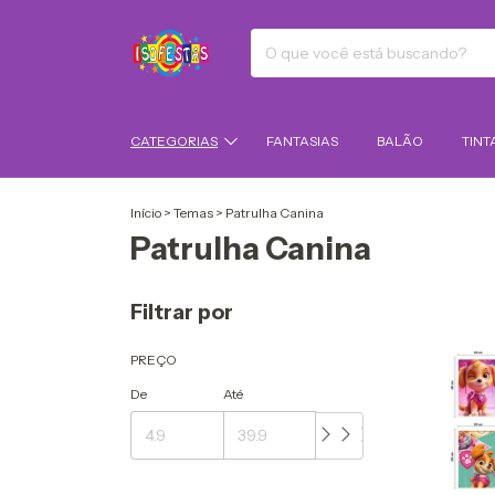
CATEGORIAS
FANTASIAS
BALÃO
TINT
Início
>
Temas
>
Patrulha Canina
Patrulha Canina
Filtrar por
PREÇO
De
Até