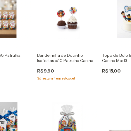
c/8 Patrulha
Bandeirinha de Docinho
Topo de Bolo I
Isofestas c/10 Patrulha Canina
Canina Mod3
R$9,90
R$15,00
Só restam
4
em estoque!