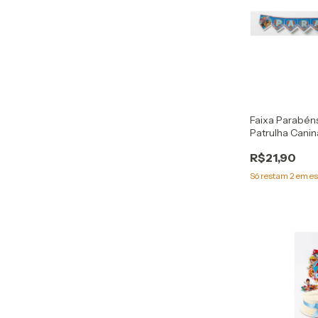
Faixa Parabéns
Patrulha Canin
R$21,90
Só restam
2
em es