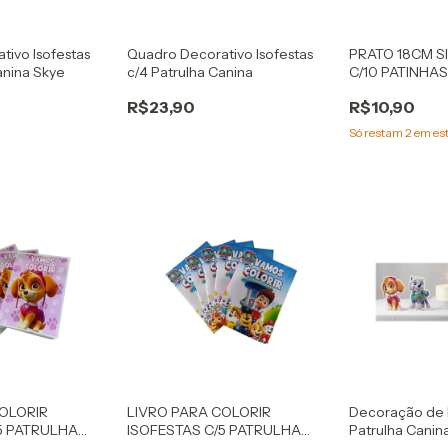
tivo Isofestas
Quadro Decorativo Isofestas
PRATO 18CM S
anina Skye
c/4 Patrulha Canina
C/10 PATINHA
R$23,90
R$10,90
Só restam
2
em es
COLORIR
LIVRO PARA COLORIR
Decoração de 
5 PATRULHA
ISOFESTAS C/5 PATRULHA
Patrulha Canin
CANINA