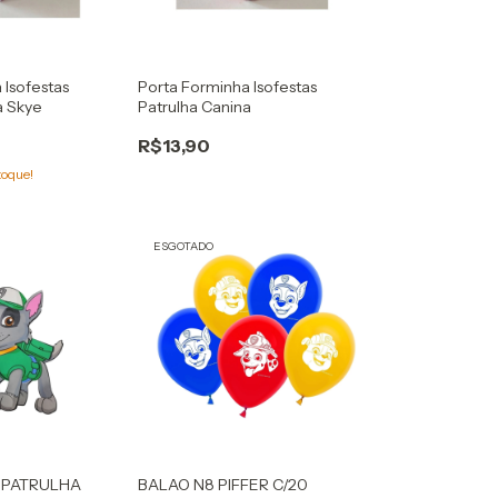
 Isofestas
Porta Forminha Isofestas
a Skye
Patrulha Canina
R$13,90
toque!
ESGOTADO
R PATRULHA
BALAO N8 PIFFER C/20