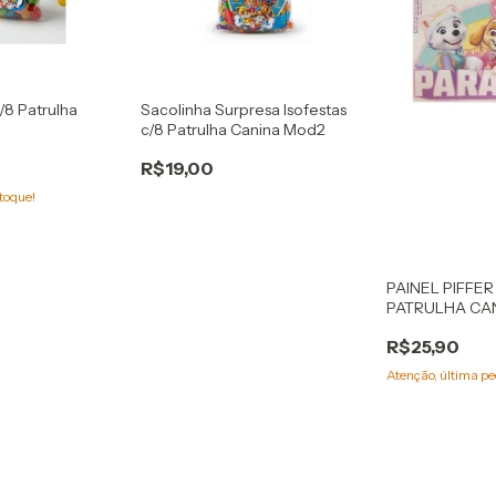
c/8 Patrulha
Sacolinha Surpresa Isofestas
c/8 Patrulha Canina Mod2
R$19,00
toque!
PAINEL PIFFE
PATRULHA CA
GIRLS
R$25,90
Atenção, última pe