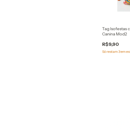
Tag Isofestas 
Canina Mod2
R$9,90
Só restam
3
em es