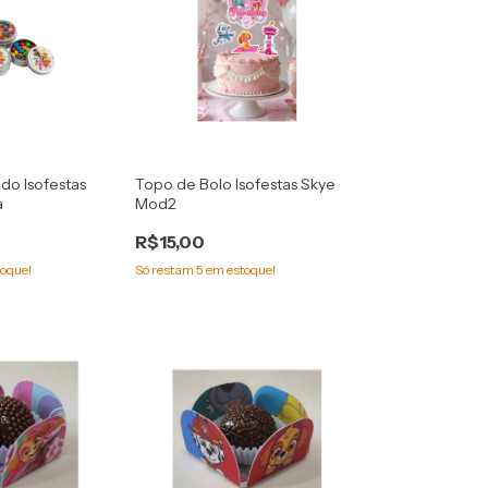
do Isofestas
Topo de Bolo Isofestas Skye
a
Mod2
R$15,00
oque!
Só restam
5
em estoque!