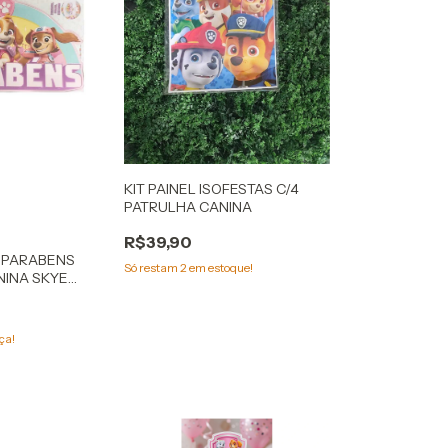
KIT PAINEL ISOFESTAS C/4
PATRULHA CANINA
R$39,90
R PARABENS
Só restam
2
em estoque!
NINA SKYE
ça!