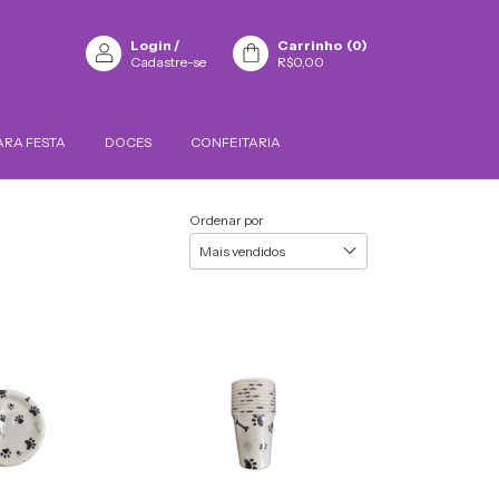
Login
/
Carrinho
(
0
)
Cadastre-se
R$0,00
ARA FESTA
DOCES
CONFEITARIA
Ordenar por