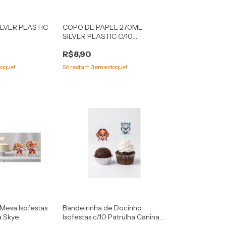
ILVER PLASTIC
COPO DE PAPEL 270ML
S
SILVER PLASTIC C/10
PATINHAS
R$8,90
toque!
Só restam
3
em estoque!
Mesa Isofestas
Bandeirinha de Docinho
a Skye
Isofestas c/10 Patrulha Canina
Skye/Everest