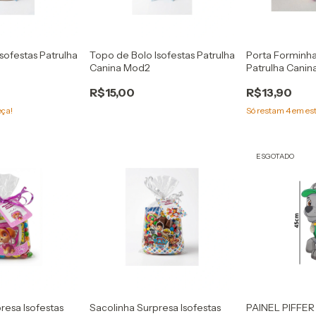
sofestas Patrulha
Topo de Bolo Isofestas Patrulha
Porta Forminha
Canina Mod2
Patrulha Canin
R$15,00
R$13,90
eça!
Só restam
4
em es
ESGOTADO
resa Isofestas
Sacolinha Surpresa Isofestas
PAINEL PIFFE