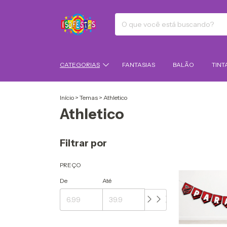
CATEGORIAS
FANTASIAS
BALÃO
TINT
Início
>
Temas
>
Athletico
Athletico
Filtrar por
PREÇO
De
Até