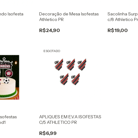
do Isofesta
Decoração de Mesa Isofestas
Sacolinha Surp
Athletico PR
c/8 Athletico P
R$24,90
R$19,00
ESGOTADO
sofestas
APLIQUES EM E.V.A ISOFESTAS
od1
C/5 ATHLETICO PR
R$6,99