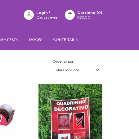
Login
/
Carrinho
(
0
)
Cadastre-se
R$0,00
ARA FESTA
DOCES
CONFEITARIA
Ordenar por