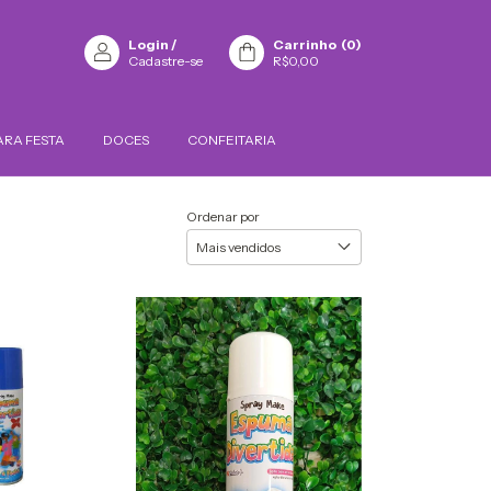
Login
/
Carrinho
(
0
)
Cadastre-se
R$0,00
ARA FESTA
DOCES
CONFEITARIA
Ordenar por