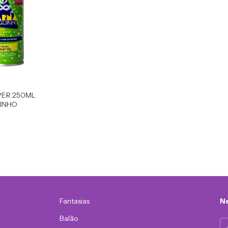
PER 250ML
INHO
Fantasias
Ne
Balão