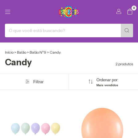
0
Início
>
Balão
>
Balão Nº9
>
Candy
Candy
2 produtos
Ordenar por:
Filtrar
Mais vendidos