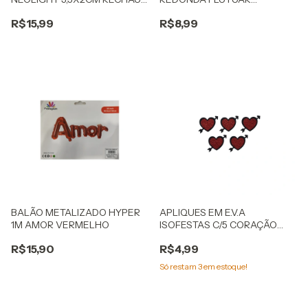
CORAÇÃO
VERMELHO
R$15,99
R$8,99
BALÃO METALIZADO HYPER
APLIQUES EM E.V.A
1M AMOR VERMELHO
ISOFESTAS C/5 CORAÇÃO
CUPIDO
R$15,90
R$4,99
Só restam
3
em estoque!