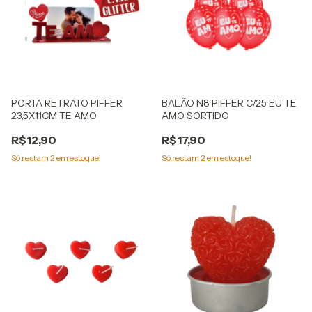
PORTA RETRATO PIFFER
BALÃO N8 PIFFER C/25 EU TE
23,5X11CM TE AMO
AMO SORTIDO
R$12,90
R$17,90
Só restam
2
em estoque!
Só restam
2
em estoque!