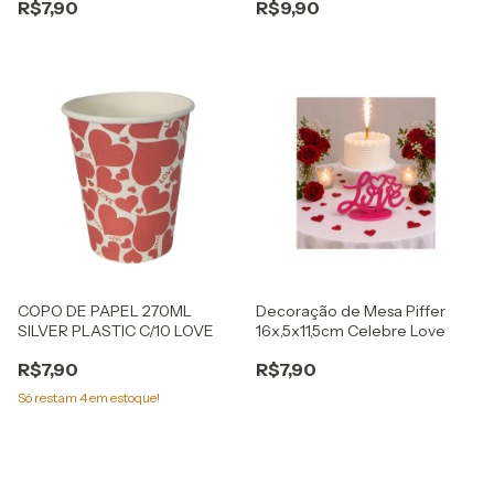
R$7,90
R$9,90
COPO DE PAPEL 270ML
Decoração de Mesa Piffer
SILVER PLASTIC C/10 LOVE
16x,5x11,5cm Celebre Love
R$7,90
R$7,90
Só restam
4
em estoque!