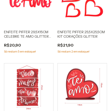
ENFEITE PIFFER 29,5X15CM
ENFEITE PIFFER 25,5X25,5CM
CELEBRE TE AMO GLITTER
KIT CORAÇÕES GLITTER
VERMELHO
R$20,90
R$21,90
Só restam
5
em estoque!
Só restam
2
em estoque!