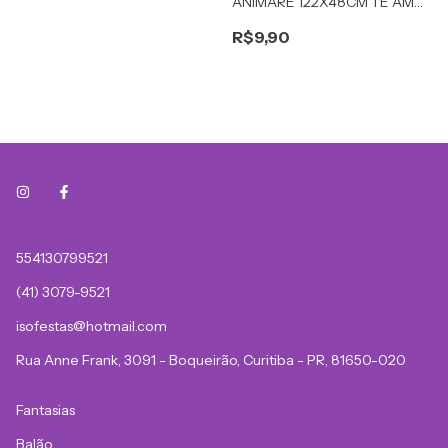
ANIMARE 122X48CM TE AMO
ROSE GOLG
R$9,90
554130799521
(41) 3079-9521
isofestas@hotmail.com
Rua Anne Frank, 3091 - Boqueirão, Curitiba - PR, 81650-020
Fantasias
Balão