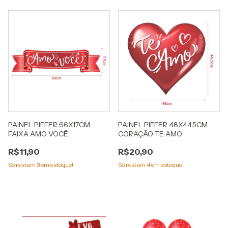
PAINEL PIFFER 66X17CM
PAINEL PIFFER 48X44,5CM
FAIXA AMO VOCÊ
CORAÇÃO TE AMO
R$11,90
R$20,90
Só restam
3
em estoque!
Só restam
4
em estoque!