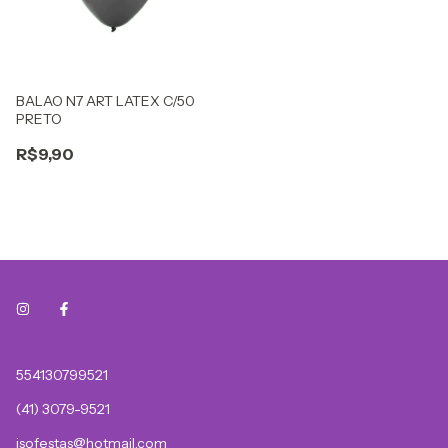
BALAO N7 ART LATEX C/50
PRETO
R$9,90
554130799521
(41) 3079-9521
isofestas@hotmail.com