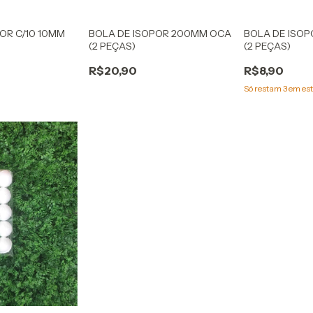
OR C/10 10MM
BOLA DE ISOPOR 200MM OCA
BOLA DE ISO
(2 PEÇAS)
(2 PEÇAS)
R$20,90
R$8,90
Só restam
3
em est