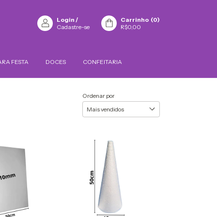
Login
/
Carrinho
(
0
)
Cadastre-se
R$0,00
ARA FESTA
DOCES
CONFEITARIA
Ordenar por