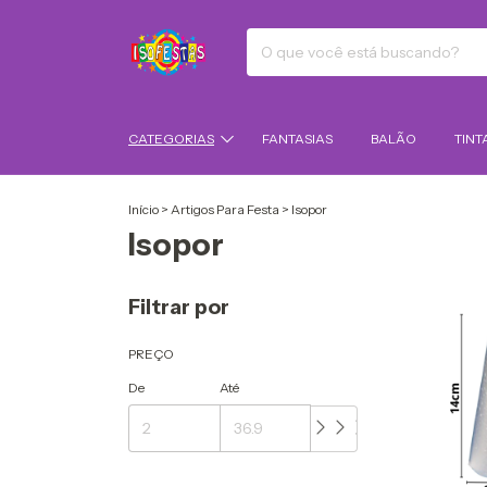
CATEGORIAS
FANTASIAS
BALÃO
TINT
Início
>
Artigos Para Festa
>
Isopor
Isopor
Filtrar por
PREÇO
De
Até