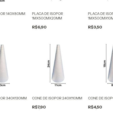
POR 140X80MM
PLACA DE ISOPOR
PLACA DE ISO
1MX50CMX20MM
1MX50CMX10
R$6,90
R$3,50
POR 340X130MM
CONE DE ISOPOR 240X110MM
CONE DE ISO
R$7,90
R$4,50