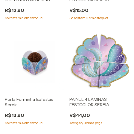
R$12,90
R$15,00
Só restam
5
em estoque!
Só restam
2
em estoque!
Porta Forminha Isofestas
PAINEL 4 LAMINAS
Sereia
FESTCOLOR SEREIA
R$13,90
R$44,00
Só restam
4
em estoque!
Atenção, última peça!