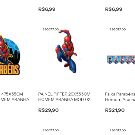
RETO
PRETO/VERMELHO
ARANHA PRET
R$6,99
R$6,99
ESGOTADO
ESGOTADO
R 47,5X55CM
PAINEL PIFFER 29X55,5CM
Faixa Parabéns
OMEM ARANHA
HOMEM ARANHA MOD 02
Homem Aranh
R$29,90
R$21,90
ESGOTADO
ESGOTADO