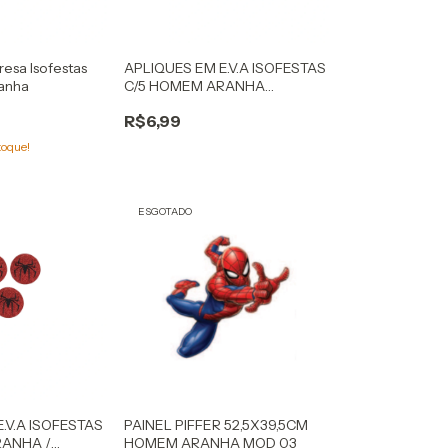
resa Isofestas
APLIQUES EM E.V.A ISOFESTAS
anha
C/5 HOMEM ARANHA
VERMELHO/PRETO MOD2
R$6,99
toque!
ESGOTADO
.V.A ISOFESTAS
PAINEL PIFFER 52,5X39,5CM
RANHA /
HOMEM ARANHA MOD 03