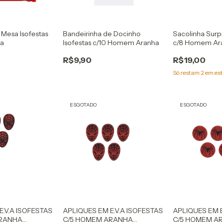
Mesa Isofestas
Bandeirinha de Docinho
Sacolinha Surp
a
Isofestas c/10 Homem Aranha
c/8 Homem Ar
R$9,90
R$19,00
Só restam
2
em es
ESGOTADO
ESGOTADO
E.V.A ISOFESTAS
APLIQUES EM E.V.A ISOFESTAS
APLIQUES EM E
ARANHA
C/5 HOMEM ARANHA
C/5 HOMEM A