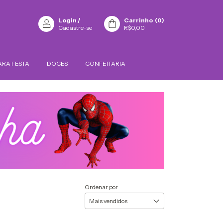
Login
/
Carrinho
(
0
)
Cadastre-se
R$0,00
ARA FESTA
DOCES
CONFEITARIA
Ordenar por