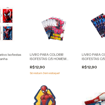
tivo Isofestas
LIVRO PARA COLORIR
LIVRO PARA C
ranha
ISOFESTAS C/5 HOMEM
ISOFESTAS C/
ARANHA MOD2
ARANHA
R$12,90
R$12,90
Só restam
3
em estoque!