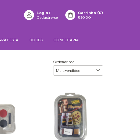
Login
/
Carrinho
(
0
)
Cadastre-se
R$0,00
ARA FESTA
DOCES
CONFEITARIA
Ordenar por