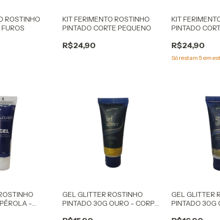
TO ROSTINHO
KIT FERIMENTO ROSTINHO
KIT FERIMENT
S FUROS
PINTADO CORTE PEQUENO
PINTADO COR
R$24,90
R$24,90
Só restam
5
em es
 ROSTINHO
GEL GLITTER ROSTINHO
GEL GLITTER 
 PÉROLA -
PINTADO 30G OURO - CORPO
PINTADO 30G 
ELO
E CABELO
CORPO E CAB