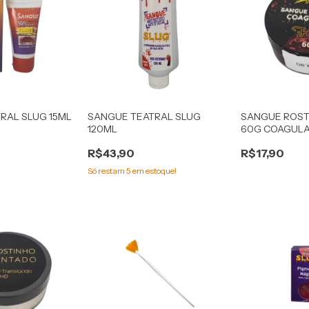
RAL SLUG 15ML
SANGUE TEATRAL SLUG
SANGUE ROST
120ML
60G COAGUL
R$43,90
R$17,90
Só restam
5
em estoque!