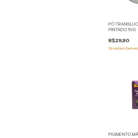
PÓ TRANSLUC
PINTADO 10G
R$29,90
Só restam
3
em es
PIGMENTO MÁ