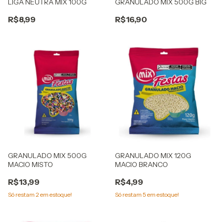
LIGA NEUTRA MIX 100G
GRANULADO MIX 500G BIG
R$8,99
R$16,90
GRANULADO MIX 500G
GRANULADO MIX 120G
MACIO MISTO
MACIO BRANCO
R$13,99
R$4,99
Só restam
2
em estoque!
Só restam
5
em estoque!