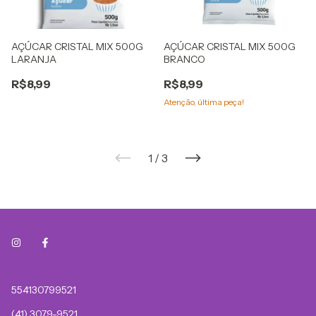
AÇÚCAR CRISTAL MIX 500G
AÇÚCAR CRISTAL MIX 500G
LARANJA
BRANCO
R$8,99
R$8,99
Atenção, última peça!
1
/
3
554130799521
(41) 3079-9521