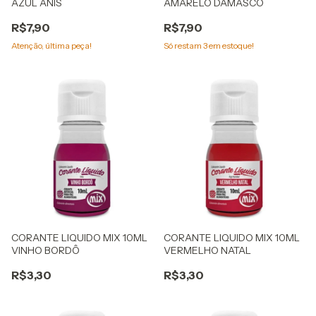
AZUL ANIS
AMARELO DAMASCO
R$7,90
R$7,90
Atenção, última peça!
Só restam
3
em estoque!
CORANTE LIQUIDO MIX 10ML
CORANTE LIQUIDO MIX 10ML
VINHO BORDÔ
VERMELHO NATAL
R$3,30
R$3,30