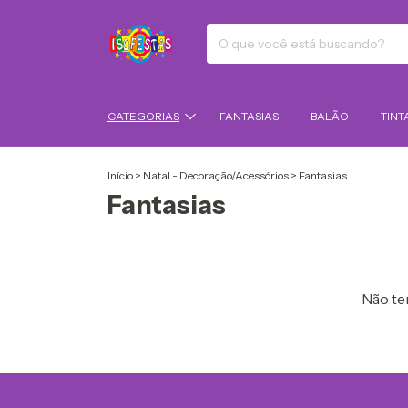
CATEGORIAS
FANTASIAS
BALÃO
TINT
Início
>
Natal - Decoração/Acessórios
>
Fantasias
Fantasias
Não tem