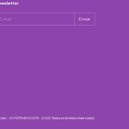
wsletter
 Ltda - 00173794000276 - 2026. Todos os direitos reservados.