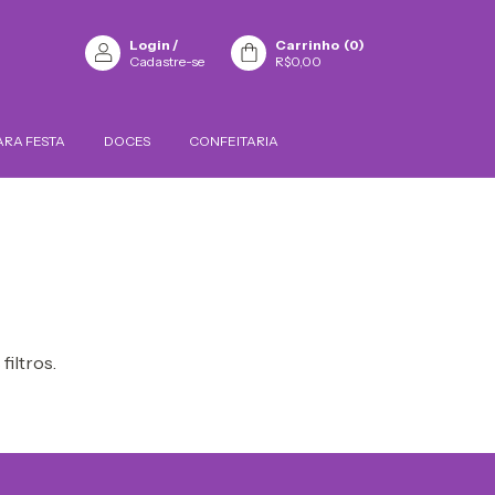
Login
/
Carrinho
(
0
)
Cadastre-se
R$0,00
ARA FESTA
DOCES
CONFEITARIA
filtros.