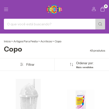
0
Início
>
Artigos Para Festa
>
Acrilicos
>
Copo
Copo
43 produtos
Ordenar por:
Filtrar
Mais vendidos