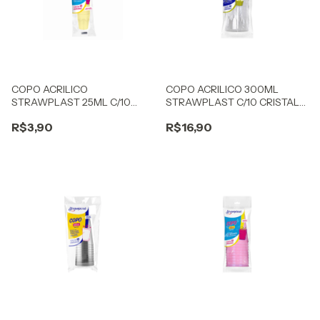
COPO ACRILICO
COPO ACRILICO 300ML
STRAWPLAST 25ML C/10
STRAWPLAST C/10 CRISTAL
BRIGADEIRO CANDY
WHISKY
R$3,90
R$16,90
AMARELO