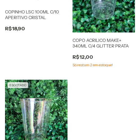
COPINHO LSC 100ML C/10
APERITIVO CRISTAL
R$18,90
COPO ACRILICO MAKE+
340ML C/4 GLITTER PRATA
R$12,00
Só restam
2
em estoque!
ESGOTADO