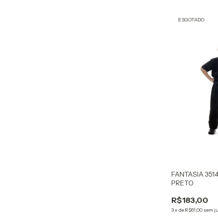
ESGOTADO
FANTASIA 351
PRETO
R$183,00
3
x
de
R$61,00
sem j