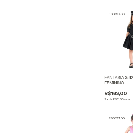
ESGOTADO
FANTASIA 351
FEMININO
R$183,00
3
x
de
R$61,00
sem j
ESGOTADO