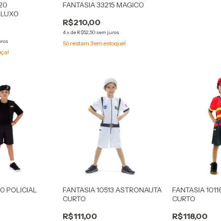
20
FANTASIA 33215 MAGICO
 LUXO
R$210,00
4
x
de
R$52,50
sem juros
uros
Só restam
3
em estoque!
eça!
00 POLICIAL
FANTASIA 10513 ASTRONAUTA
FANTASIA 101
O
CURTO
CURTO
R$111,00
R$118,00