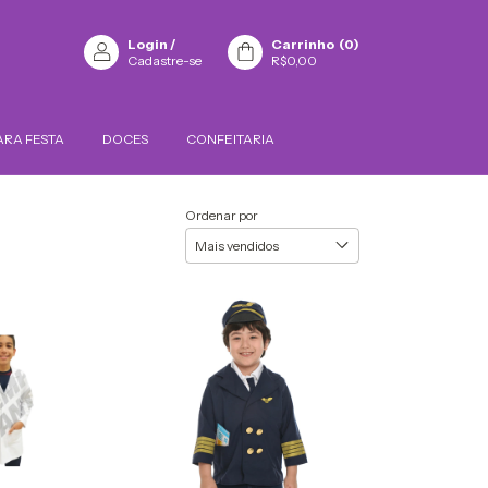
Login
/
Carrinho
(
0
)
Cadastre-se
R$0,00
ARA FESTA
DOCES
CONFEITARIA
Ordenar por