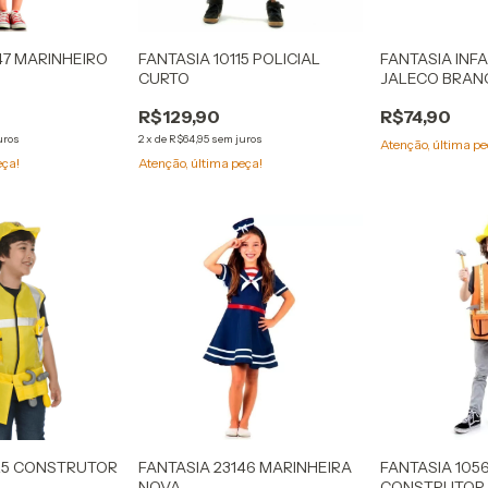
47 MARINHEIRO
FANTASIA 10115 POLICIAL
FANTASIA INF
CURTO
JALECO BRAN
R$129,90
R$74,90
uros
2
x
de
R$64,95
sem juros
Atenção, última pe
eça!
Atenção, última peça!
025 CONSTRUTOR
FANTASIA 23146 MARINHEIRA
FANTASIA 1056
NOVA
CONSTRUTOR