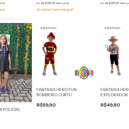
uros
2
x
de
R$55,50
sem juros
2
x
de
R$59,00
sem ju
eça!
Só restam
3
em estoque!
ESGOTADO
ESGOTADO
FANTASIA HERO FUN
FANTASIA HER
BOMBEIRO CURTO
EXPLORADOR
R$59,90
R$49,90
4 POLICIAL