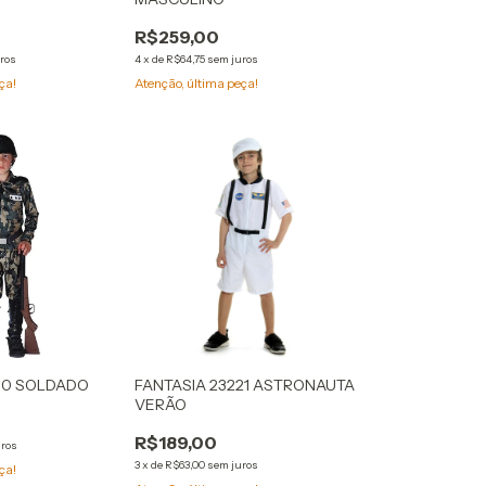
R$259,00
ros
4
x
de
R$64,75
sem juros
ça!
Atenção, última peça!
50 SOLDADO
FANTASIA 23221 ASTRONAUTA
VERÃO
R$189,00
uros
3
x
de
R$63,00
sem juros
ça!