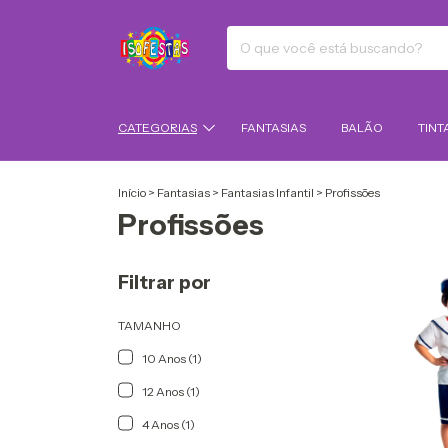
CATEGORIAS
FANTASIAS
BALÃO
TINT
Início
>
Fantasias
>
Fantasias Infantil
>
Profissões
Profissões
Filtrar por
TAMANHO
10 Anos (1)
12 Anos (1)
4 Anos (1)