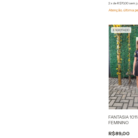
2
x
de
R$70,00
sem j
Atenção, última p
ESGOTADO
FANTASIA 1011
FEMININO
R$89,00