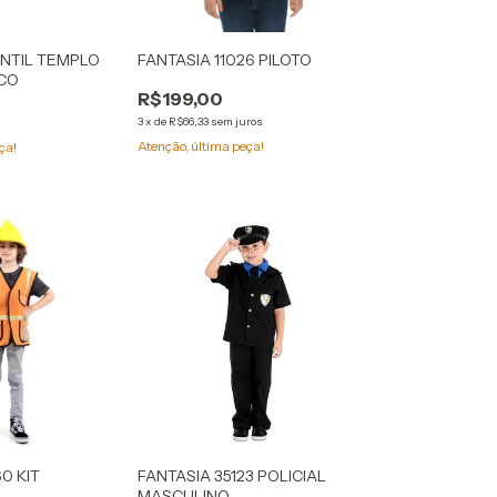
ANTIL TEMPLO
FANTASIA 11026 PILOTO
CO
R$199,00
3
x
de
R$66,33
sem juros
Atenção, última peça!
ça!
0 KIT
FANTASIA 35123 POLICIAL
.
MASCULINO