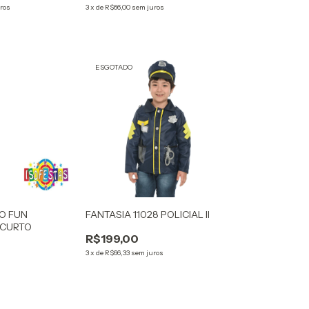
ros
3
x
de
R$66,00
sem juros
ESGOTADO
O FUN
FANTASIA 11028 POLICIAL II
 CURTO
R$199,00
3
x
de
R$66,33
sem juros