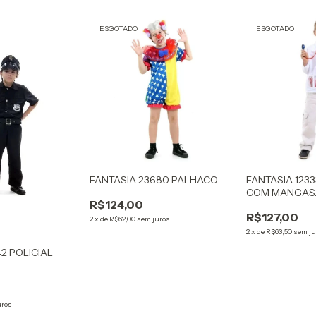
ESGOTADO
ESGOTADO
FANTASIA 23680 PALHACO
FANTASIA 1233
COM MANGAS
R$124,00
R$127,00
2
x
de
R$62,00
sem juros
2
x
de
R$63,50
sem ju
42 POLICIAL
uros