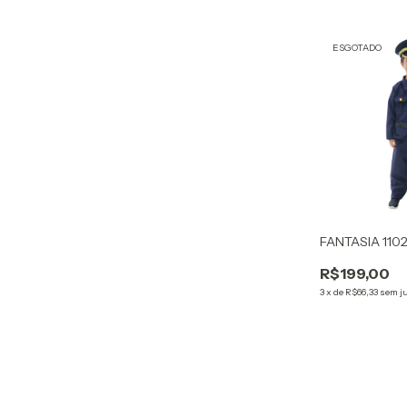
ESGOTADO
FANTASIA 1102
R$199,00
3
x
de
R$66,33
sem j