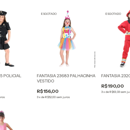
ESGOTADO
ESGOTADO
25 POLICIAL
FANTASIA 23683 PALHACINHA
FANTASIA 232
VESTIDO
R$190,00
R$156,00
3
x
de
R$63,33
sem ju
uros
3
x
de
R$52,00
sem juros