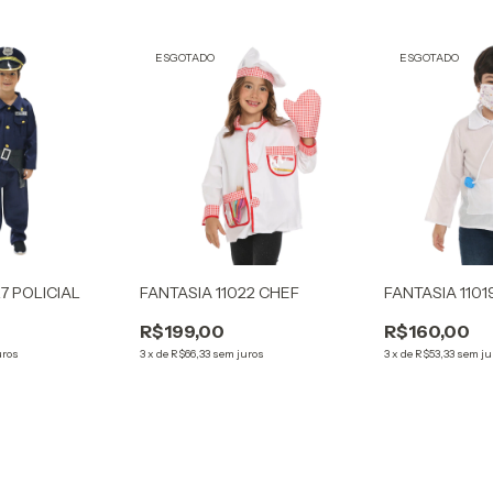
ESGOTADO
ESGOTADO
7 POLICIAL
FANTASIA 11022 CHEF
FANTASIA 110
R$199,00
R$160,00
uros
3
x
de
R$66,33
sem juros
3
x
de
R$53,33
sem ju