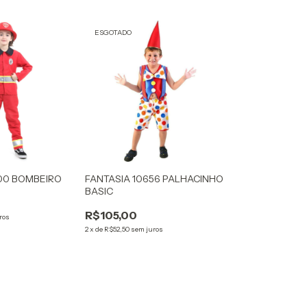
ESGOTADO
00 BOMBEIRO
FANTASIA 10656 PALHACINHO
BASIC
R$105,00
ros
2
x
de
R$52,50
sem juros