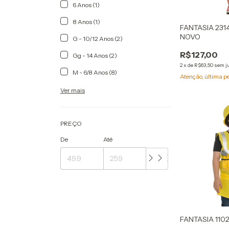
6 Anos (1)
8 Anos (1)
FANTASIA 231
NOVO
G - 10/12 Anos (2)
R$127,00
Gg - 14 Anos (2)
2
x
de
R$63,50
sem j
M - 6/8 Anos (8)
Atenção, última p
Ver mais
PREÇO
De
Até
FANTASIA 11