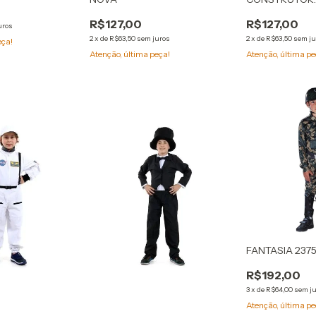
R$127,00
R$127,00
uros
2
x
de
R$63,50
sem juros
2
x
de
R$63,50
sem ju
eça!
Atenção, última peça!
Atenção, última pe
FANTASIA 237
R$192,00
3
x
de
R$64,00
sem j
Atenção, última pe