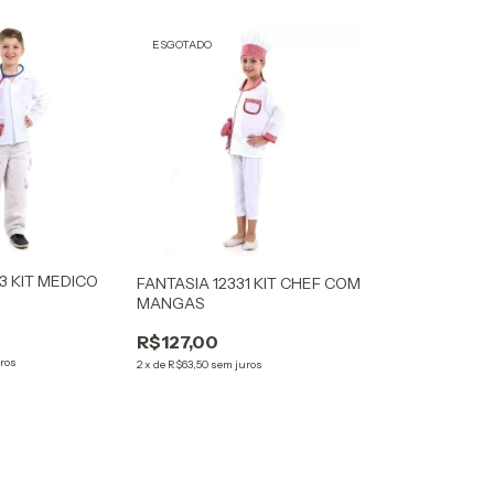
ESGOTADO
3 KIT MEDICO
FANTASIA 12331 KIT CHEF COM
.
MANGAS
R$127,00
ros
2
x
de
R$63,50
sem juros