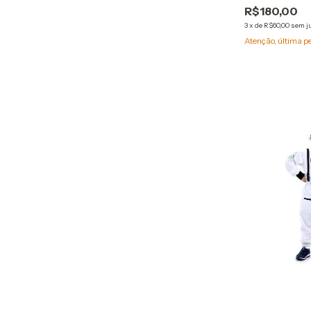
R$180,00
3
x
de
R$60,00
sem j
Atenção, última p