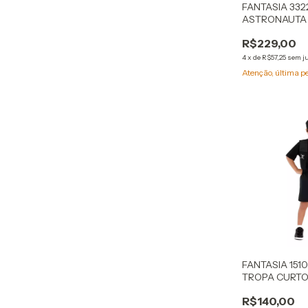
FANTASIA 332
ASTRONAUTA
R$229,00
4
x
de
R$57,25
sem j
Atenção, última p
FANTASIA 151
TROPA CURT
R$140,00