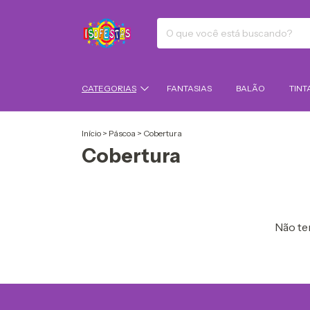
CATEGORIAS
FANTASIAS
BALÃO
TINT
Início
>
Páscoa
>
Cobertura
Cobertura
Não tem