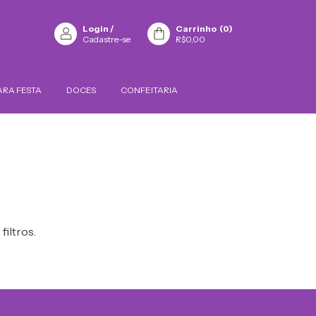
Login
/
Carrinho
(
0
)
Cadastre-se
R$0,00
ARA FESTA
DOCES
CONFEITARIA
filtros.