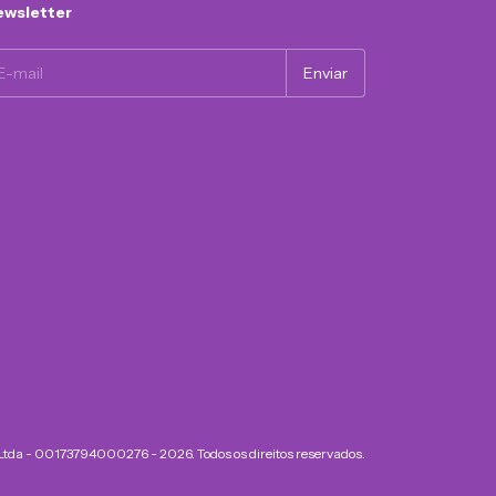
wsletter
 Ltda - 00173794000276 - 2026. Todos os direitos reservados.