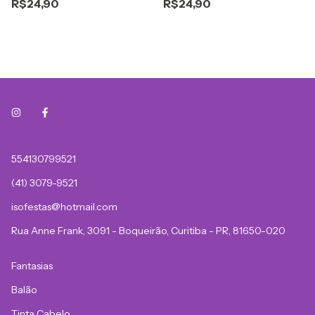
R$24,90
R$24,90
554130799521
(41) 3079-9521
isofestas@hotmail.com
Rua Anne Frank, 3091 - Boqueirão, Curitiba - PR, 81650-020
Fantasias
Balão
Tinta Cabelo