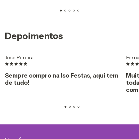
Depoimentos
José Pereira
Ferna
Sempre compro na Iso Festas, aqui tem
Muit
de tudo!
toda
comp